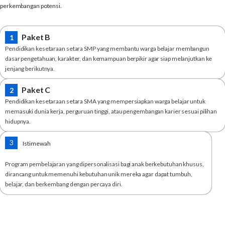
perkembangan potensi.
Paket B
1
Pendidikan kesetaraan setara SMP yang membantu warga belajar membangun
dasar pengetahuan, karakter, dan kemampuan berpikir agar siap melanjutkan ke
jenjang berikutnya.
Paket C
2
Pendidikan kesetaraan setara SMA yang mempersiapkan warga belajar untuk
memasuki dunia kerja, perguruan tinggi, atau pengembangan karier sesuai pilihan
hidupnya.
3
Istimewah
Program pembelajaran yang dipersonalisasi bagi anak berkebutuhan khusus,
dirancang untuk memenuhi kebutuhan unik mereka agar dapat tumbuh,
belajar, dan berkembang dengan percaya diri.